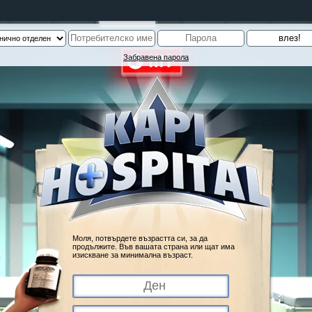
Забравена парола
Моля, потвърдете възрастта си, за да
продължите. Във вашата страна или щат има
изискване за минимална възраст.