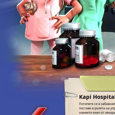
Kapi Hospit
Потопете се в забавния
поставя в ролята на у
наемете екип от лекар